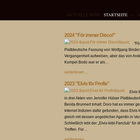
AKTUELLE SEITE:
STARTSEITE
»
S
2024 "För immer Disco!"
"Fö
Plattdeutsche Fassung von Wolfgang Binder
Vergangenheit aufweisen, aber das von Andr
Kumpel Bodo war er als…
weiterlesen ...
2023 "Elvis för Profis"
Elvis 
in drei Akten von Jennifer Hülser Plattdeut
Benita Brunnert Inhalt: Doro hat es immer ge
Internet Indizien dafür gefunden, dass Elvis l
gleich mit dessen angeblicher Agentin in Ve
Schließlich lebt der „Elvis-lebt-Fanclub“ für
Treffen. Für…
weiterlesen ...