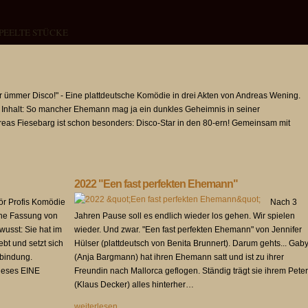
PEELTE STÜCKE
r ümmer Disco!" - Eine plattdeutsche Komödie in drei Akten von Andreas Wening.
 Inhalt: So mancher Ehemann mag ja ein dunkles Geheimnis in seiner
eas Fiesebarg ist schon besonders: Disco-Star in den 80-ern! Gemeinsam mit
2022 "Een fast perfekten Ehemann"
för Profis Komödie
Nach 3
sche Fassung von
Jahren Pause soll es endlich wieder los gehen. Wir spielen
wusst: Sie hat im
wieder. Und zwar. "Een fast perfekten Ehemann" von Jennifer
ebt und setzt sich
Hülser (plattdeutsch von Benita Brunnert). Darum gehts... Gab
rbindung.
(Anja Bargmann) hat ihren Ehemann satt und ist zu ihrer
 dieses EINE
Freundin nach Mallorca geflogen. Ständig trägt sie ihrem Peter
(Klaus Decker) alles hinterher…
weiterlesen ...