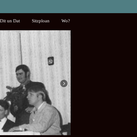
Dit un Dat
Sitzploan
Wo?
›