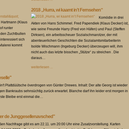
2018 „Hurra, wi kaamt in’t Fernsehen“
Komödie in drei
l Hartmann (Klaus
Akten von Hans Schimmel. Fred Papendiek (Klaus Decker) ist,
f runter
wie seine Freunde Harry (Fred von Häfen) und Paul (Steffen
n den Zuchtbullen
Dirksen), ein arbeitsscheuer Sozialschmarotzer, der mit
nteressiert sich
abenteuerlichen Geschichten die Sozialamtsmitarbeiterin
 Malerei kommt
Isolde Wischmann (Ingeburg Decker) überzeugen will, ihm
nicht auch das letzte bisschen „Stütze“ zu streichen . Die
daraus…
weiterlesen ...
selle"
n't Plattdüütsche överdrogen von Günter Drewes. Inhalt: Der alte Georg ist wieder
gen Bankraubs sehnsüchtig zurück erwartet. Blanche darf ihn leider erst morgen in
rste Bleibe erst einmal die…
oder de Junggesellenavsched"
n Nachfrage gibt es am 22.11. um 20:00 Uhr eine Zusatzvorstellung. Karten