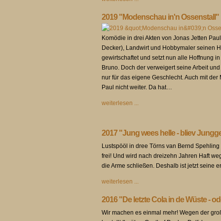
2019 "Modenschau in'n Ossenstall"
Komödie in drei Akten von Jonas Jetten Pau
Decker), Landwirt und Hobbymaler seinen Ho
gewirtschaftet und setzt nun alle Hoffnung i
Bruno. Doch der verweigert seine Arbeit und i
nur für das eigene Geschlecht. Auch mit der
Paul nicht weiter. Da hat…
weiterlesen ...
2017 "Jung wees helle - bliev Jungge
Lustspööl in dree Törns van Bernd Spehling i
frei! Und wird nach dreizehn Jahren Haft we
die Arme schließen. Deshalb ist jetzt seine e
weiterlesen ...
2016 "De letzte Cola in de Wüste - 
Wir machen es einmal mehr! Wegen der große