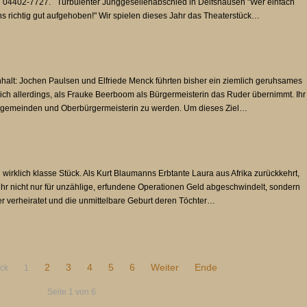
en 04402-7727. Turbulenter Junggesellenabschied in Delfshausen "Wer einfach
ns richtig gut aufgehoben!" Wir spielen dieses Jahr das Theaterstück…
halt: Jochen Paulsen und Elfriede Menck führten bisher ein ziemlich geruhsames
ich allerdings, als Frauke Beerboom als Bürgermeisterin das Ruder übernimmt. Ihr
nzugemeinden und Oberbürgermeisterin zu werden. Um dieses Ziel…
 wirklich klasse Stück. Als Kurt Blaumanns Erbtante Laura aus Afrika zurückkehrt,
 ihr nicht nur für unzählige, erfundene Operationen Geld abgeschwindelt, sondern
er verheiratet und die unmittelbare Geburt deren Töchter…
2
3
4
5
6
Weiter
Ende
ck
1
Seite 1 von 6