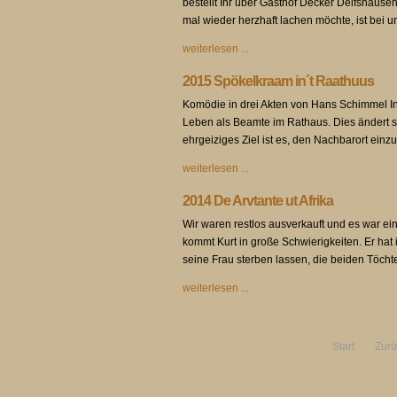
bestellt Ihr über Gasthof Decker Delfshaus
mal wieder herzhaft lachen möchte, ist bei u
weiterlesen ...
2015 Spökelkraam in´t Raathuus
Komödie in drei Akten von Hans Schimmel In
Leben als Beamte im Rathaus. Dies ändert s
ehrgeiziges Ziel ist es, den Nachbarort ei
weiterlesen ...
2014 De Arvtante ut Afrika
Wir waren restlos ausverkauft und es war ein
kommt Kurt in große Schwierigkeiten. Er hat
seine Frau sterben lassen, die beiden Töcht
weiterlesen ...
Start
Zurü