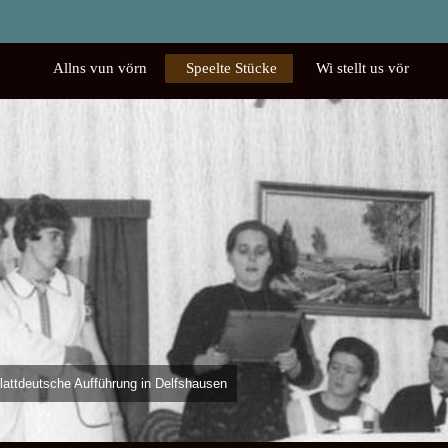
Allns vun vörn
Speelte Stücke
Wi stellt us vör
haft
in de Büx!
1976 - Den Lachmuskeln die Sporen geben
plattdeutsche Aufführung in Delfshausen
örns
 begeistert das Publikum in Delfshausen