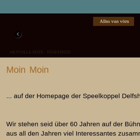
Allns vun vörn
‹
AKTUELLE SEITE:
STARTSEITE
Moin Moin
... auf der Homepage der Speelkoppel Delfs
Das weer een Schuss in de Büx!
Verdreite Verwandschaft
Familie Pingel
Piepen foer de Peer
1976 - Den Lachmuskeln die 
2008 - "Een schuss in de Büx" begeistert das Publikum in De
1985 - Buernkomödie in dree Törns
1972 - Eine herzerfrischende, plattdeutsche Aufführung in Del
Wir stehen seid über 60 Jahren auf der Büh
aus all den Jahren viel Interessantes zus