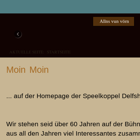
Allns vun vörn
‹
AKTUELLE SEITE:
STARTSEITE
Moin Moin
... auf der Homepage der Speelkoppel Delfs
Das weer een Schuss in de Büx!
Familie Pingel
Verdreite Verwandschaft
Piepen foer de Peer
1976 - Den Lachmuskeln die 
2008 - "Een schuss in de Büx" begeistert das Publikum in De
1972 - Eine herzerfrischende, plattdeutsche Aufführung in Del
1985 - Buernkomödie in dree Törns
Wir stehen seid über 60 Jahren auf der Büh
aus all den Jahren viel Interessantes zus